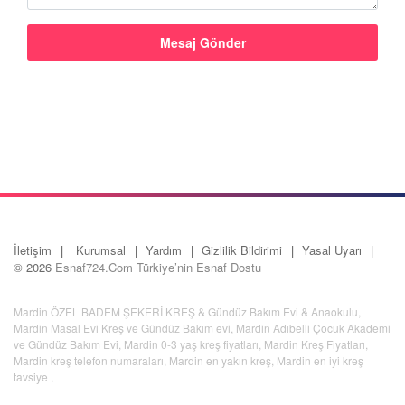
İletişim
Kurumsal
Yardım
Gizlilik Bildirimi
Yasal Uyarı
© 2026
Esnaf724.Com Türkiye’nin Esnaf Dostu
Mardin ÖZEL BADEM ŞEKERİ KREŞ & Gündüz Bakım Evi & Anaokulu
,
Mardin Masal Evi Kreş ve Gündüz Bakım evi
,
Mardin Adıbelli Çocuk Akademi
ve Gündüz Bakım Evi
,
Mardin 0-3 yaş kreş fiyatları
,
Mardin Kreş Fiyatları
,
Mardin kreş telefon numaraları
,
Mardin en yakın kreş
,
Mardin en iyi kreş
tavsiye
,