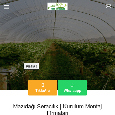
Bu Reklam Sayfası Kiralıktır.
Kirala !
TıklaAra
Whatsapp
Mazıdağı Seracılık | Kurulum Montaj
Firmaları