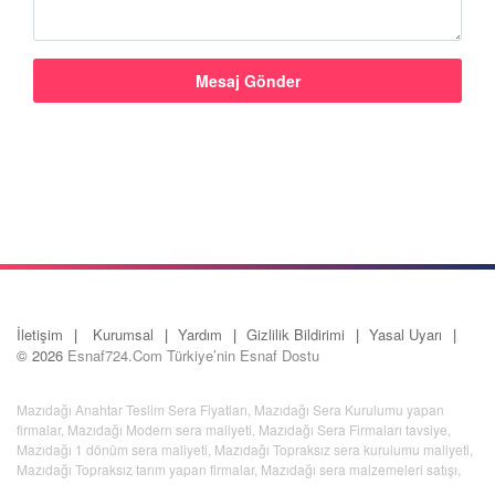
İletişim
Kurumsal
Yardım
Gizlilik Bildirimi
Yasal Uyarı
© 2026
Esnaf724.Com Türkiye’nin Esnaf Dostu
Mazıdağı Anahtar Teslim Sera Fiyatları
,
Mazıdağı Sera Kurulumu yapan
firmalar
,
Mazıdağı Modern sera maliyeti
,
Mazıdağı Sera Firmaları tavsiye
,
Mazıdağı 1 dönüm sera maliyeti
,
Mazıdağı Topraksız sera kurulumu maliyeti
,
Mazıdağı Topraksız tarım yapan firmalar
,
Mazıdağı sera malzemeleri satışı
,