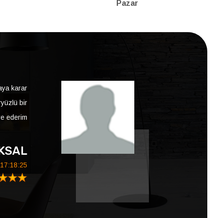
Pazar
maya karar
yüzlü bir
verdim.Pişmand
ye ederim
ÖKSAL
17:18:25