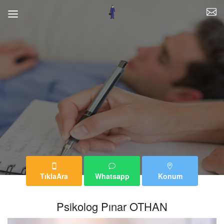
TıklaAra
Whatsapp
Konum
Psikolog Pınar OTHAN