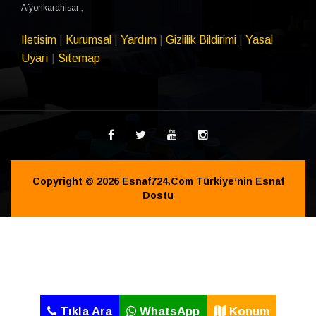
Afyonkarahisar
,
Iletisim
|
Kurumsal
|
Yardım
|
Gizlilik Bildirimi
|
Yasal
Uyarı
|
Sitemap
Copyright © 2026
Esnaf724.Com Türkiye’nin Esnaf
Dostu
Tıkla Ara
WhatsApp
Konum