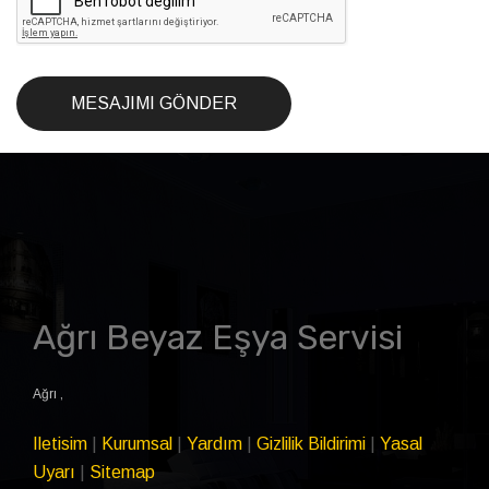
MESAJIMI GÖNDER
Ağrı Beyaz Eşya Servisi
Ağrı
,
Iletisim
|
Kurumsal
|
Yardım
|
Gizlilik Bildirimi
|
Yasal
Uyarı
|
Sitemap