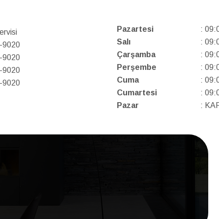
Pazartesi
: 09:
rvisi
Salı
: 09:
4-9020
Çarşamba
: 09:
4-9020
Perşembe
: 09:
4-9020
Cuma
: 09:
4-9020
Cumartesi
: 09:
Pazar
: KA