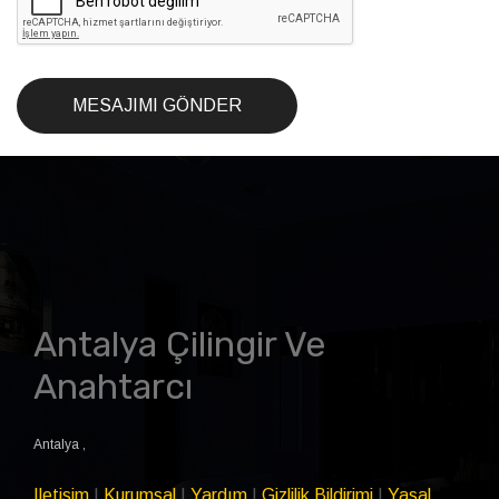
MESAJIMI GÖNDER
Antalya Çilingir Ve
Anahtarcı
Antalya
,
Iletisim
|
Kurumsal
|
Yardım
|
Gizlilik Bildirimi
|
Yasal