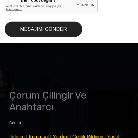
MESAJIMI GÖNDER
Çorum Çilingir Ve
Anahtarcı
Çorum
,
Iletisim
|
Kurumsal
|
Yardım
|
Gizlilik Bildirimi
|
Yasal