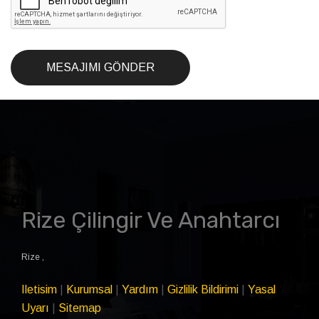
MESAJIMI GÖNDER
Rize Çilingir Ve Anahtarcı
Rize
,
Iletisim
|
Kurumsal
|
Yardım
|
Gizlilik Bildirimi
|
Yasal
Uyarı
|
Sitemap