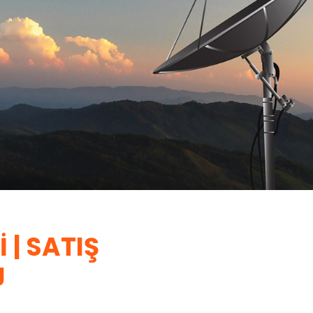
 | SATIŞ
J