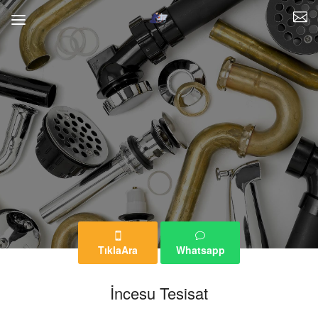
TıklaAra
Whatsapp
İncesu Tesisat