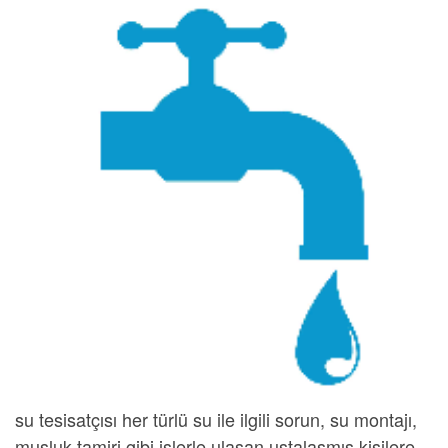
su tesisatçısı
her türlü su ile ilgili sorun, su montajı,
musluk tamiri gibi işlerle ulaşan ustalaşmış kişilere