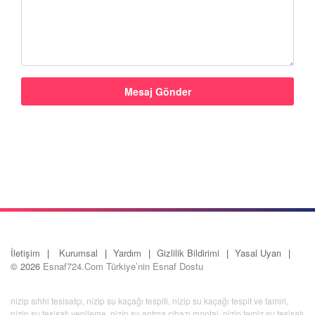
İletişim
Kurumsal
Yardım
Gizlilik Bildirimi
Yasal Uyarı
© 2026
Esnaf724.Com Türkiye’nin Esnaf Dostu
nizip sıhhi tesisatçı
,
nizip su kaçağı tespiti
,
nizip su kaçağı tespit ve tamiri
,
nizip su tesisatı yenileme
,
nizip su arıtma cihazı montaj
,
nizip temiz su tesisatı