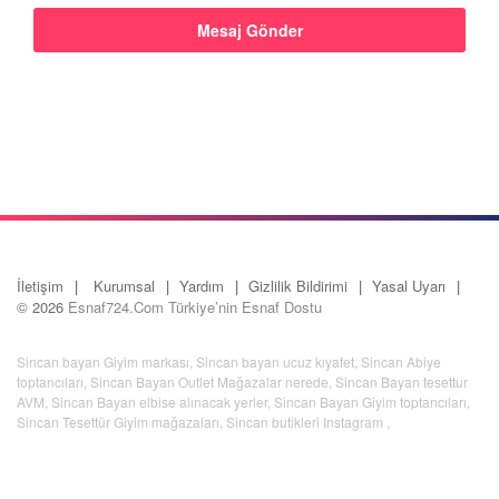
İletişim
Kurumsal
Yardım
Gizlilik Bildirimi
Yasal Uyarı
© 2026
Esnaf724.Com Türkiye’nin Esnaf Dostu
Sincan bayan Giyim markası
,
Sincan bayan ucuz kıyafet
,
Sincan Abiye
toptancıları
,
Sincan Bayan Outlet Mağazalar nerede
,
Sincan Bayan tesettur
AVM
,
Sincan Bayan elbise alınacak yerler
,
Sincan Bayan Giyim toptancıları
,
Sincan Tesettür Giyim mağazaları
,
Sincan butikleri Instagram
,