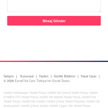
İletişim
Kurumsal
Yardım
Gizlilik Bildirimi
Yasal Uyarı
© 2026
Esnaf724.Com Türkiye’nin Esnaf Dostu
Halfeti Volkswagen Yedek Parça
,
Halfeti Oto Çıkma Yedek Parça
,
Halfeti
EYMEN OTO Yedek Parça
,
Halfeti Oto Market Yedek Parça
,
Halfeti Fiat
Yedek Parça
,
Halfeti Oto market
,
Halfeti Çıkma Yedek Parçalar
,
Halfeti Oto
aksesuarları
,
Halfeti Çıkma Jantlar
,
Halfeti Uygun Oto Yedek Parça
,