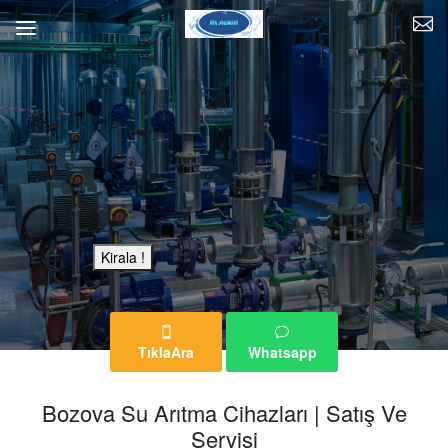
Bu Reklam Sayfası Kiralıktır.
Kirala !
TıklaAra
Whatsapp
Bozova Su Arıtma Cihazları | Satış Ve
Servisi