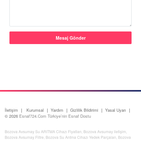
İletişim
Kurumsal
Yardım
Gizlilik Bildirimi
Yasal Uyarı
© 2026
Esnaf724.Com Türkiye’nin Esnaf Dostu
Bozova Avsumay Su ARITMA Cihazı Fiyatları
,
Bozova Avsumay iletişim
,
Bozova Avsumay Filtre
,
Bozova Su Arıtma Cihazı Yedek Parçaları
,
Bozova