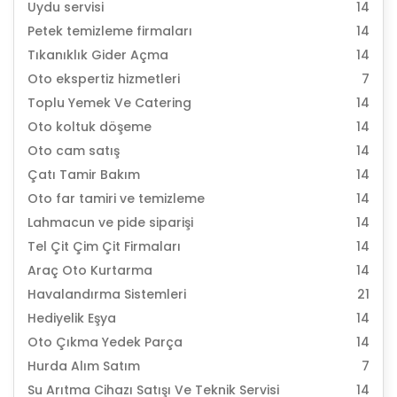
Uydu servisi
14
Petek temizleme firmaları
14
Tıkanıklık Gider Açma
14
Oto ekspertiz hizmetleri
7
Toplu Yemek Ve Catering
14
Oto koltuk döşeme
14
Oto cam satış
14
Çatı Tamir Bakım
14
Oto far tamiri ve temizleme
14
Lahmacun ve pide siparişi
14
Tel Çit Çim Çit Firmaları
14
Araç Oto Kurtarma
14
Havalandırma Sistemleri
21
Hediyelik Eşya
14
Oto Çıkma Yedek Parça
14
Hurda Alım Satım
7
Su Arıtma Cihazı Satışı Ve Teknik Servisi
14