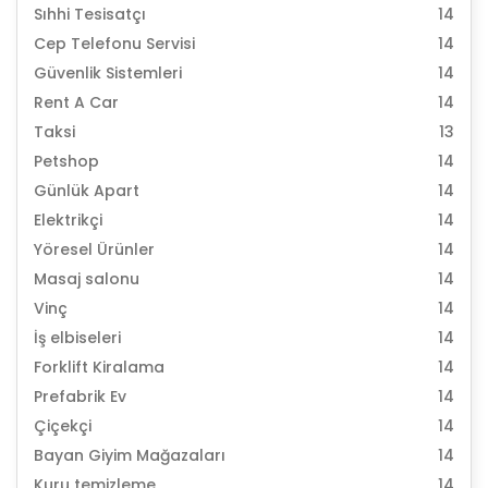
Sıhhi Tesisatçı
14
Cep Telefonu Servisi
14
Güvenlik Sistemleri
14
Rent A Car
14
Taksi
13
Petshop
14
Günlük Apart
14
Elektrikçi
14
Yöresel Ürünler
14
Masaj salonu
14
Vinç
14
İş elbiseleri
14
Forklift Kiralama
14
Prefabrik Ev
14
Çiçekçi
14
Bayan Giyim Mağazaları
14
Kuru temizleme
14