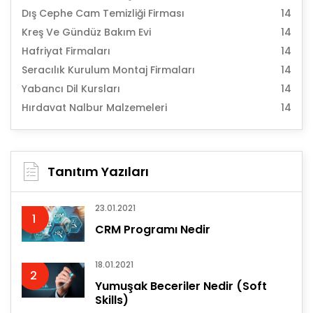
Dış Cephe Cam Temizliği Firması
14
Kreş Ve Gündüz Bakım Evi
14
Hafriyat Firmaları
14
Seracılık Kurulum Montaj Firmaları
14
Yabancı Dil Kursları
14
Hırdavat Nalbur Malzemeleri
14
Tanıtım Yazıları
23.01.2021
1
CRM Programı Nedir
18.01.2021
2
Yumuşak Beceriler Nedir (Soft
Skills)