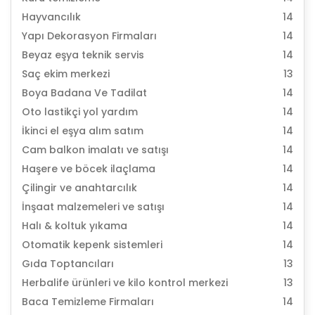
Hayvancılık
14
Yapı Dekorasyon Firmaları
14
Beyaz eşya teknik servis
14
Saç ekim merkezi
13
Boya Badana Ve Tadilat
14
Oto lastikçi yol yardım
14
İkinci el eşya alım satım
14
Cam balkon imalatı ve satışı
14
Haşere ve böcek ilaçlama
14
Çilingir ve anahtarcılık
14
İnşaat malzemeleri ve satışı
14
Halı & koltuk yıkama
14
Otomatik kepenk sistemleri
14
Gıda Toptancıları
13
Herbalife ürünleri ve kilo kontrol merkezi
13
Baca Temizleme Firmaları
14