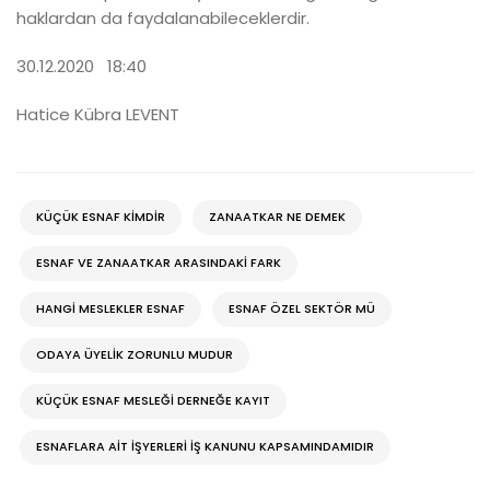
haklardan da faydalanabileceklerdir.
30.12.2020 18:40
Hatice Kübra LEVENT
KÜÇÜK ESNAF KIMDIR
ZANAATKAR NE DEMEK
ESNAF VE ZANAATKAR ARASINDAKI FARK
HANGI MESLEKLER ESNAF
ESNAF ÖZEL SEKTÖR MÜ
ODAYA ÜYELIK ZORUNLU MUDUR
KÜÇÜK ESNAF MESLEĞI DERNEĞE KAYIT
ESNAFLARA AIT IŞYERLERI IŞ KANUNU KAPSAMINDAMIDIR