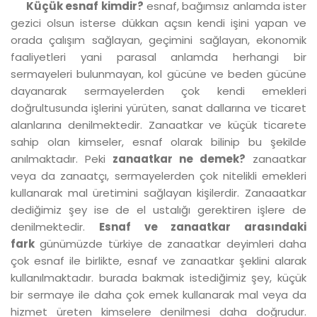
Küçük esnaf kimdir?
esnaf, bağımsız anlamda ister
gezici olsun isterse dükkan açsın kendi işini yapan ve
orada çalışım sağlayan, geçimini sağlayan, ekonomik
faaliyetleri yani parasal anlamda herhangi bir
sermayeleri bulunmayan, kol gücüne ve beden gücüne
dayanarak sermayelerden çok kendi emekleri
doğrultusunda işlerini yürüten, sanat dallarına ve ticaret
alanlarına denilmektedir. Zanaatkar ve küçük ticarete
sahip olan kimseler, esnaf olarak bilinip bu şekilde
anılmaktadır. Peki
zanaatkar ne demek?
zanaatkar
veya da zanaatçı, sermayelerden çok nitelikli emekleri
kullanarak mal üretimini sağlayan kişilerdir. Zanaaatkar
dediğimiz şey ise de el ustalığı gerektiren işlere de
denilmektedir.
Esnaf ve zanaatkar arasındaki
fark
günümüzde türkiye de zanaatkar deyimleri daha
çok esnaf ile birlikte, esnaf ve zanaatkar şeklini alarak
kullanılmaktadır. burada bakmak istediğimiz şey, küçük
bir sermaye ile daha çok emek kullanarak mal veya da
hizmet üreten kimselere denilmesi daha doğrudur.