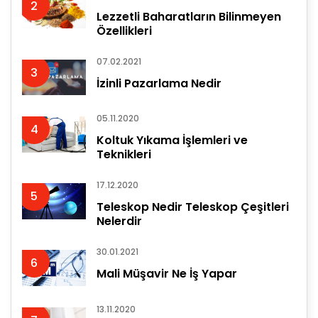
2
Lezzetli Baharatların Bilinmeyen
Özellikleri
07.02.2021
3
İzinli Pazarlama Nedir
05.11.2020
4
Koltuk Yıkama İşlemleri ve
Teknikleri
17.12.2020
5
Teleskop Nedir Teleskop Çeşitleri
Nelerdir
30.01.2021
6
Mali Müşavir Ne İş Yapar
13.11.2020