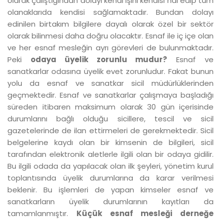
olarak çalıştığından dolayı kendi işini kendisi hal edip tüm
olanaklarıda kendisi sağlamaktadır. Bundan dolayı
edinilen birtakım bilgilere dayalı olarak özel bir sektör
olarak bilinmesi daha doğru olacaktır. Esnaf ile iç içe olan
ve her esnaf mesleğin ayrı görevleri de bulunmaktadır.
Peki
odaya üyelik zorunlu mudur?
Esnaf ve
sanatkarlar odasına üyelik evet zorunludur. Fakat bunun
yolu da esnaf ve sanatkar sicil müdürlüklerinden
geçmektedir. Esnaf ve sanatkarlar çalışmaya başladığı
süreden itibaren maksimum olarak 30 gün içerisinde
durumlarını bağlı olduğu sicillere, tescil ve sicil
gazetelerinde de ilan ettirmeleri de gerekmektedir. Sicil
belgelerine kaydı olan bir kimsenin de bilgileri, sicil
tarafından elektronik aletlerle ilgili olan bir odaya gidilir.
Bu ilgili odada da yapılacak olan ilk şeyleri, yönetim kurul
toplantısında üyelik durumlarına da karar verilmesi
beklenir. Bu işlemleri de yapan kimseler esnaf ve
sanatkarların üyelik durumlarının kayıtları da
tamamlanmıştır.
Küçük esnaf mesleği derneğe