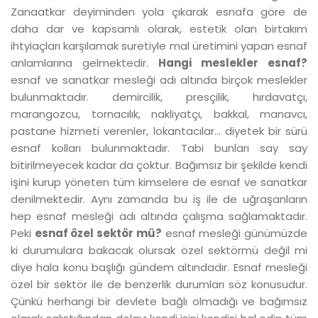
Zanaatkar deyiminden yola çıkarak esnafa göre de
daha dar ve kapsamlı olarak, estetik olan birtakım
ihtyiaçları karşılamak suretiyle mal üretimini yapan esnaf
anlamlarına gelmektedir.
Hangi meslekler esnaf?
esnaf ve sanatkar mesleği adı altında birçok meslekler
bulunmaktadır. demircilik, presçilik, hırdavatçı,
marangozcu, tornacılık, nakliyatçı, bakkal, manavcı,
pastane hizmeti verenler, lokantacılar... diyetek bir sürü
esnaf kolları bulunmaktadır. Tabi bunları say say
bitirilmeyecek kadar da çoktur. Bağımsız bir şekilde kendi
işini kurup yöneten tüm kimselere de esnaf ve sanatkar
denilmektedir. Aynı zamanda bu iş ile de uğraşanların
hep esnaf mesleği adı altında çalışma sağlamaktadır.
Peki
esnaf özel sektör mü?
esnaf mesleği günümüzde
ki durumulara bakacak olursak özel sektörmü değil mi
diye hala konu başlığı gündem altındadır. Esnaf mesleği
özel bir sektör ile de benzerlik durumları söz konusudur.
Çünkü herhangi bir devlete bağlı olmadığı ve bağımsız