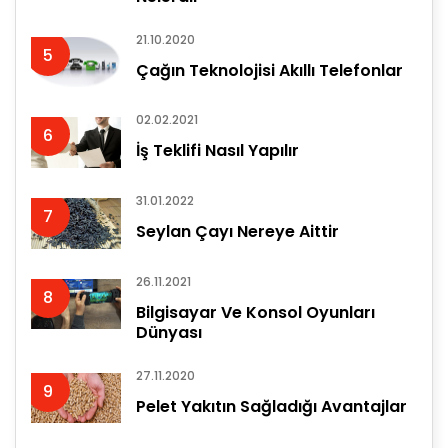
21.10.2020
5
Çağın Teknolojisi Akıllı Telefonlar
02.02.2021
6
İş Teklifi Nasıl Yapılır
31.01.2022
7
Seylan Çayı Nereye Aittir
26.11.2021
8
Bilgisayar Ve Konsol Oyunları
Dünyası
27.11.2020
9
Pelet Yakıtın Sağladığı Avantajlar