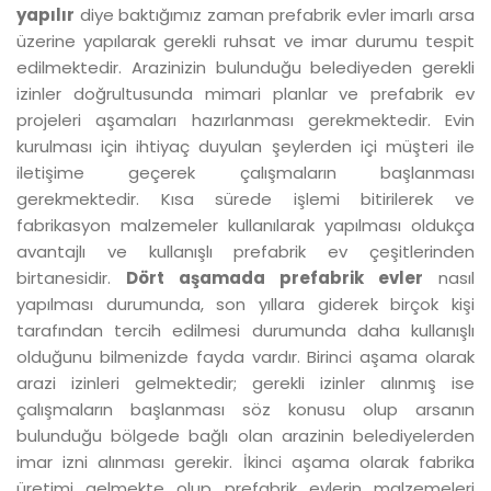
yapılır
diye baktığımız zaman prefabrik evler imarlı arsa
üzerine yapılarak gerekli ruhsat ve imar durumu tespit
edilmektedir. Arazinizin bulunduğu belediyeden gerekli
izinler doğrultusunda mimari planlar ve prefabrik ev
projeleri aşamaları hazırlanması gerekmektedir. Evin
kurulması için ihtiyaç duyulan şeylerden içi müşteri ile
iletişime geçerek çalışmaların başlanması
gerekmektedir. Kısa sürede işlemi bitirilerek ve
fabrikasyon malzemeler kullanılarak yapılması oldukça
avantajlı ve kullanışlı prefabrik ev çeşitlerinden
birtanesidir.
Dört aşamada prefabrik evler
nasıl
yapılması durumunda, son yıllara giderek birçok kişi
tarafından tercih edilmesi durumunda daha kullanışlı
olduğunu bilmenizde fayda vardır. Birinci aşama olarak
arazi izinleri gelmektedir; gerekli izinler alınmış ise
çalışmaların başlanması söz konusu olup arsanın
bulunduğu bölgede bağlı olan arazinin belediyelerden
imar izni alınması gerekir. İkinci aşama olarak fabrika
üretimi gelmekte olup prefabrik evlerin malzemeleri