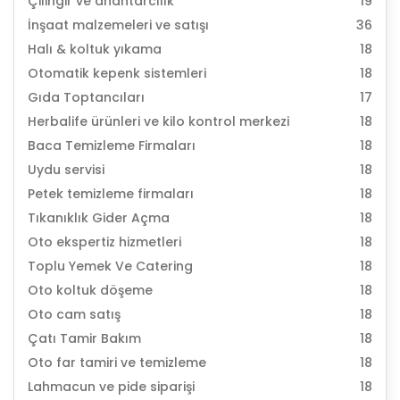
Çilingir ve anahtarcılık
19
İnşaat malzemeleri ve satışı
36
Halı & koltuk yıkama
18
Otomatik kepenk sistemleri
18
Gıda Toptancıları
17
Herbalife ürünleri ve kilo kontrol merkezi
18
Baca Temizleme Firmaları
18
Uydu servisi
18
Petek temizleme firmaları
18
Tıkanıklık Gider Açma
18
Oto ekspertiz hizmetleri
18
Toplu Yemek Ve Catering
18
Oto koltuk döşeme
18
Oto cam satış
18
Çatı Tamir Bakım
18
Oto far tamiri ve temizleme
18
Lahmacun ve pide siparişi
18