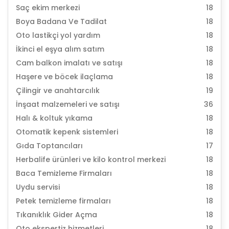
Saç ekim merkezi
18
Boya Badana Ve Tadilat
18
Oto lastikçi yol yardım
18
İkinci el eşya alım satım
18
Cam balkon imalatı ve satışı
18
Haşere ve böcek ilaçlama
18
Çilingir ve anahtarcılık
19
İnşaat malzemeleri ve satışı
36
Halı & koltuk yıkama
18
Otomatik kepenk sistemleri
18
Gıda Toptancıları
17
Herbalife ürünleri ve kilo kontrol merkezi
18
Baca Temizleme Firmaları
18
Uydu servisi
18
Petek temizleme firmaları
18
Tıkanıklık Gider Açma
18
Oto ekspertiz hizmetleri
18