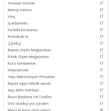
Yöresel Ürünler
17
Masaj salonu
17
Vinç
17
İş elbiseleri
17
Forklift Kiralama
17
Prefabrik Ev
17
Çiçekçi
17
Bayan Giyim Mağazaları
17
Erkek Giyim Mağazaları
17
Kuru temizleme
17
Hayvancılık
17
Yapı Dekorasyon Firmaları
17
Beyaz eşya teknik servis
17
Saç ekim merkezi
17
Boya Badana Ve Tadilat
17
Oto lastikçi yol yardım
17
İkinci el eşya alım satım
16