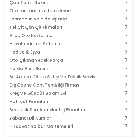
Çatı Tamir Bakım
17
Oto far tamiri ve temizleme
17
Lahmacun ve pide siparişi
17
Tel Çit Çim Çit Firmaları
17
Araç Oto Kurtarma
17
Havalandırma Sistemleri
17
Hediyelik Eşya
17
Oto Çıkma Yedek Parça
17
Hurda Alım Satım
17
Su Arıtma Cihazı Satışı Ve Teknik Servisi
17
Dış Cephe Cam Temizliği Firması
17
Kreş Ve Gündüz Bakım Evi
17
Hafriyat Firmaları
17
Seracılık Kurulum Montaj Firmaları
17
Yabancı Dil Kursları
17
Hırdavat Nalbur Malzemeleri
17