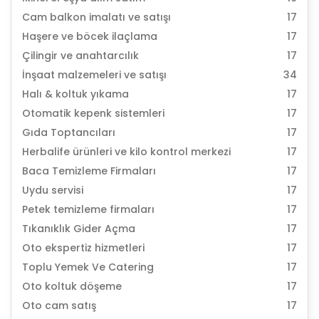
Cam balkon imalatı ve satışı
17
Haşere ve böcek ilaçlama
17
Çilingir ve anahtarcılık
17
İnşaat malzemeleri ve satışı
34
Halı & koltuk yıkama
17
Otomatik kepenk sistemleri
17
Gıda Toptancıları
17
Herbalife ürünleri ve kilo kontrol merkezi
17
Baca Temizleme Firmaları
17
Uydu servisi
17
Petek temizleme firmaları
17
Tıkanıklık Gider Açma
17
Oto ekspertiz hizmetleri
17
Toplu Yemek Ve Catering
17
Oto koltuk döşeme
17
Oto cam satış
17