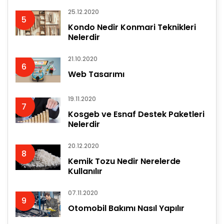
25.12.2020
5
Kondo Nedir Konmari Teknikleri
Nelerdir
21.10.2020
6
Web Tasarımı
19.11.2020
7
Kosgeb ve Esnaf Destek Paketleri
Nelerdir
20.12.2020
8
Kemik Tozu Nedir Nerelerde
Kullanılır
07.11.2020
9
Otomobil Bakımı Nasıl Yapılır