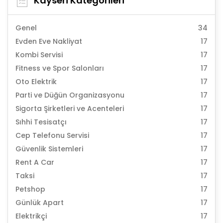
Kayseri Kategorileri
Genel
34
Evden Eve Nakliyat
17
Kombi Servisi
17
Fitness ve Spor Salonları
17
Oto Elektrik
17
Parti ve Düğün Organizasyonu
17
Sigorta Şirketleri ve Acenteleri
17
Sıhhi Tesisatçı
17
Cep Telefonu Servisi
17
Güvenlik Sistemleri
17
Rent A Car
17
Taksi
17
Petshop
17
Günlük Apart
17
Elektrikçi
17