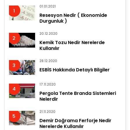
01.01.2021
1
Resesyon Nedir ( Ekonomide
Durgunluk )
20.12.2020
2
Kemik Tozu Nedir Nerelerde
Kullanılır
28.12.2020
3
ESBİS Hakkında Detaylı Bilgiler
17.11.2020
4
Pergola Tente Branda Sistemleri
Nelerdir
21.11.2020
5
Demir Doğrama Ferforje Nedir
Nerelerde Kullanılır