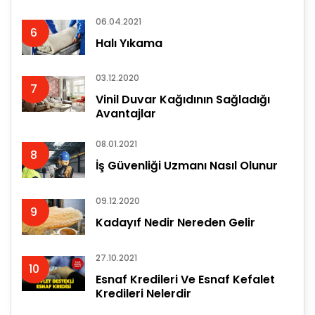
06.04.2021
6
Halı Yıkama
03.12.2020
7
Vinil Duvar Kağıdının Sağladığı
Avantajlar
08.01.2021
8
İş Güvenliği Uzmanı Nasıl Olunur
09.12.2020
9
Kadayıf Nedir Nereden Gelir
27.10.2021
10
Esnaf Kredileri Ve Esnaf Kefalet
Kredileri Nelerdir