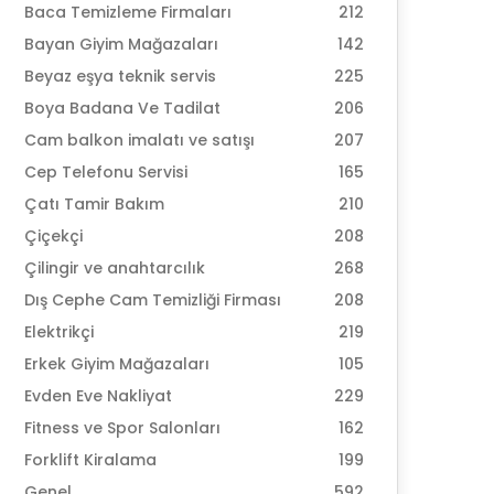
Baca Temizleme Firmaları
212
Bayan Giyim Mağazaları
142
Beyaz eşya teknik servis
225
Boya Badana Ve Tadilat
206
Cam balkon imalatı ve satışı
207
Cep Telefonu Servisi
165
Çatı Tamir Bakım
210
Çiçekçi
208
Çilingir ve anahtarcılık
268
Dış Cephe Cam Temizliği Firması
208
Elektrikçi
219
Erkek Giyim Mağazaları
105
Evden Eve Nakliyat
229
Fitness ve Spor Salonları
162
Forklift Kiralama
199
Genel
592