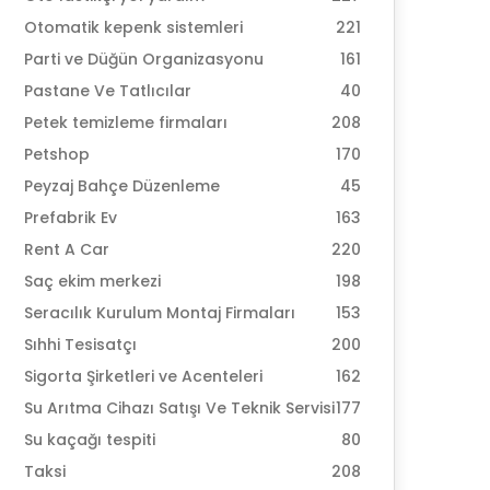
Otomatik kepenk sistemleri
221
Parti ve Düğün Organizasyonu
161
Pastane Ve Tatlıcılar
40
Petek temizleme firmaları
208
Petshop
170
Peyzaj Bahçe Düzenleme
45
Prefabrik Ev
163
Rent A Car
220
Saç ekim merkezi
198
Seracılık Kurulum Montaj Firmaları
153
Sıhhi Tesisatçı
200
Sigorta Şirketleri ve Acenteleri
162
Su Arıtma Cihazı Satışı Ve Teknik Servisi
177
Su kaçağı tespiti
80
Taksi
208