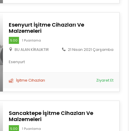
Esenyurt İşitme Cihazları Ve
Malzemeleri
5.00
1 Puanlama
BU ALAN KİRALIKTIR
21 Nisan 2021 Çarşamba
Esenyurt
İşitme Cihazları
Ziyaret Et
Sancaktepe İşitme Cihazları Ve
Malzemeleri
5.00
1 Puanlama