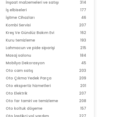
İnşaat malzemeleri ve satışı
314
İş elbiseleri
177
İşitme Cihazları
46
Kombi Servisi
207
Kreş Ve Gündüz Bakım Evi
162
Kuru temizleme
193
Lahmacun ve pide siparişi
215
Masaj salonu
184
Mobilya Dekorasyon
45
Oto cam satış
203
Oto Çıkma Yedek Parça
209
Oto ekspertiz hizmetleri
201
Oto Elektrik
207
Oto far tamiri ve temizleme
208
Oto koltuk döşeme
157
Oto lastikçi yol yardım
227