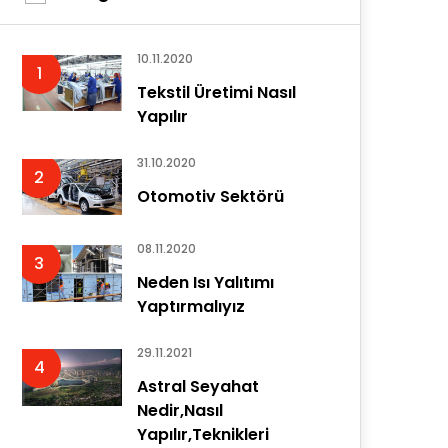
10.11.2020
1
Tekstil Üretimi Nasıl
Yapılır
31.10.2020
2
Otomotiv Sektörü
08.11.2020
3
Neden Isı Yalıtımı
Yaptırmalıyız
29.11.2021
4
Astral Seyahat
Nedir,Nasıl
Yapılır,Teknikleri