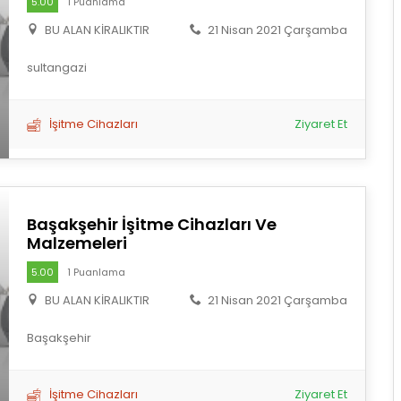
5.00
1 Puanlama
BU ALAN KİRALIKTIR
21 Nisan 2021 Çarşamba
sultangazi
İşitme Cihazları
Ziyaret Et
Başakşehir İşitme Cihazları Ve
Malzemeleri
5.00
1 Puanlama
BU ALAN KİRALIKTIR
21 Nisan 2021 Çarşamba
Başakşehir
İşitme Cihazları
Ziyaret Et