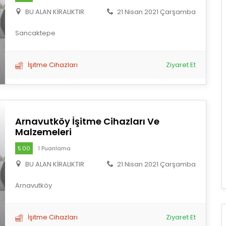
BU ALAN KİRALIKTIR
21 Nisan 2021 Çarşamba
Sancaktepe
İşitme Cihazları
Ziyaret Et
Arnavutköy İşitme Cihazları Ve
Malzemeleri
5.00
1 Puanlama
BU ALAN KİRALIKTIR
21 Nisan 2021 Çarşamba
Arnavutköy
İşitme Cihazları
Ziyaret Et