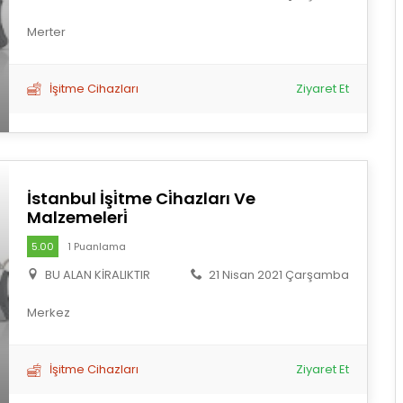
Merter
İşitme Cihazları
Ziyaret Et
İstanbul İşi̇tme Ci̇hazları Ve
Malzemeleri̇
5.00
1 Puanlama
BU ALAN KİRALIKTIR
21 Nisan 2021 Çarşamba
Merkez
İşitme Cihazları
Ziyaret Et