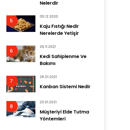
Nelerdir
05.12.2020
5
Kaju Fıstığı Nedir
Nerelerde Yetişir
26.11.2021
6
Kedi Sahiplenme Ve
Bakımı
26.01.2021
7
Kanban Sistemi Nedir
23.01.2021
8
Müşteriyi Elde Tutma
Yöntemleri