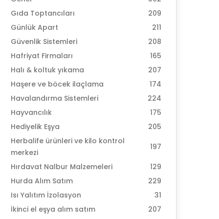
Gıda Toptancıları
209
Günlük Apart
211
Güvenlik Sistemleri
208
Hafriyat Firmaları
165
Halı & koltuk yıkama
207
Haşere ve böcek ilaçlama
174
Havalandırma Sistemleri
224
Hayvancılık
175
Hediyelik Eşya
205
Herbalife ürünleri ve kilo kontrol
197
merkezi
Hırdavat Nalbur Malzemeleri
129
Hurda Alım Satım
229
Isı Yalıtım İzolasyon
31
İkinci el eşya alım satım
207