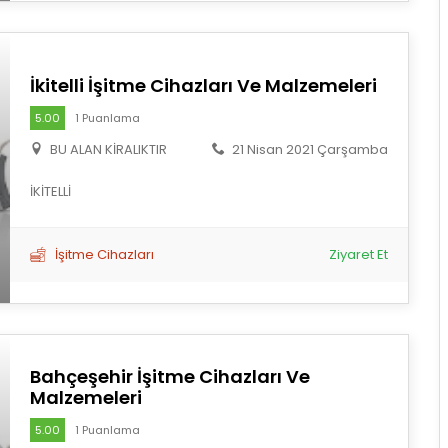
İkitelli İşitme Cihazları Ve Malzemeleri
5.00
1 Puanlama
BU ALAN KİRALIKTIR
21 Nisan 2021 Çarşamba
İKİTELLİ
İşitme Cihazları
Ziyaret Et
Bahçeşehir İşitme Cihazları Ve
Malzemeleri
5.00
1 Puanlama