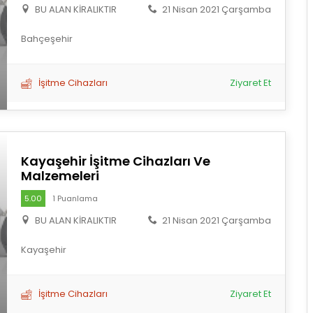
BU ALAN KİRALIKTIR
21 Nisan 2021 Çarşamba
Bahçeşehir
İşitme Cihazları
Ziyaret Et
Kayaşehir İşitme Cihazları Ve
Malzemeleri
5.00
1 Puanlama
BU ALAN KİRALIKTIR
21 Nisan 2021 Çarşamba
Kayaşehir
İşitme Cihazları
Ziyaret Et