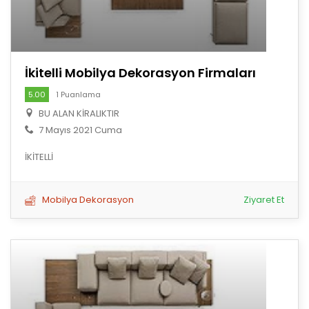
İkitelli Mobilya Dekorasyon Firmaları
5.00
1 Puanlama
BU ALAN KİRALIKTIR
7 Mayıs 2021 Cuma
İKİTELLİ
Mobilya Dekorasyon
Ziyaret Et