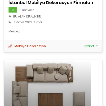
İstanbul Mobi̇lya Dekorasyon Fi̇rmaları
5.00
1 Puanlama
BU ALAN KİRALIKTIR
7 Mayıs 2021 Cuma
Merkez
Mobilya Dekorasyon
Ziyaret Et