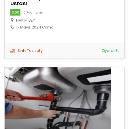
Ustası
0.00
0 Puanlama
HAKİM BEY
17 Mayıs 2024 Cuma
Sıhhi Tesisatçı
Ziyaret Et