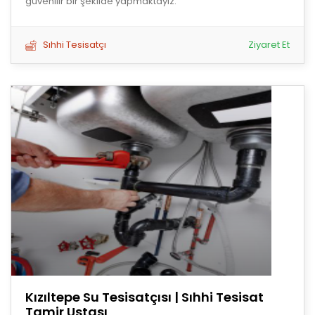
güvenilir bir şekilde yapmaktayız.
Sıhhi Tesisatçı
Ziyaret Et
Kızıltepe Su Tesisatçısı | Sıhhi Tesisat
Tamir Ustası