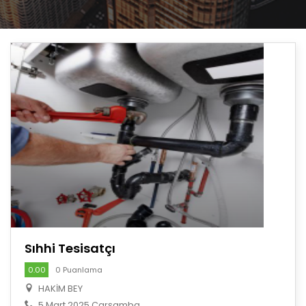
Sıhhi Tesisatçı
0.00
0 Puanlama
HAKİM BEY
5 Mart 2025 Çarşamba