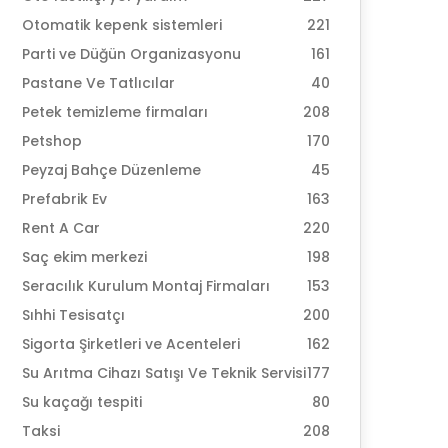
Otomatik kepenk sistemleri
221
Parti ve Düğün Organizasyonu
161
Pastane Ve Tatlıcılar
40
Petek temizleme firmaları
208
Petshop
170
Peyzaj Bahçe Düzenleme
45
Prefabrik Ev
163
Rent A Car
220
Saç ekim merkezi
198
Seracılık Kurulum Montaj Firmaları
153
Sıhhi Tesisatçı
200
Sigorta Şirketleri ve Acenteleri
162
Su Arıtma Cihazı Satışı Ve Teknik Servisi
177
Su kaçağı tespiti
80
Taksi
208