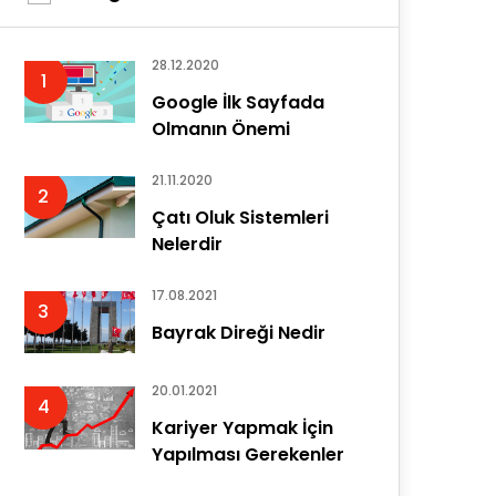
28.12.2020
1
Google İlk Sayfada
Olmanın Önemi
21.11.2020
2
Çatı Oluk Sistemleri
Nelerdir
17.08.2021
3
Bayrak Direği Nedir
20.01.2021
4
Kariyer Yapmak İçin
Yapılması Gerekenler