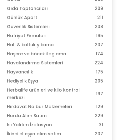
Gıda Toptancıları
209
Günlük Apart
211
Güvenlik Sistemleri
208
Hafriyat Firmaları
165
Halı & koltuk yıkama
207
Haşere ve böcek ilaçlama
174
Havalandırma Sistemleri
224
Hayvancılık
175
Hediyelik Eşya
205
Herbalife ürünleri ve kilo kontrol
197
merkezi
Hırdavat Nalbur Malzemeleri
129
Hurda Alım Satım
229
Isı Yalıtım İzolasyon
31
İkinci el eşya alım satım
207