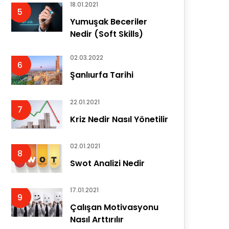
18.01.2021
5
Yumuşak Beceriler
Nedir (Soft Skills)
02.03.2022
6
Şanlıurfa Tarihi
22.01.2021
7
Kriz Nedir Nasıl Yönetilir
02.01.2021
8
Swot Analizi Nedir
17.01.2021
9
Çalışan Motivasyonu
Nasıl Arttırılır