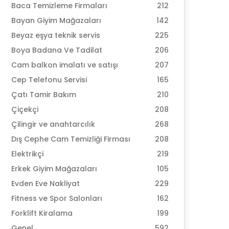
Baca Temizleme Firmaları
212
Bayan Giyim Mağazaları
142
Beyaz eşya teknik servis
225
Boya Badana Ve Tadilat
206
Cam balkon imalatı ve satışı
207
Cep Telefonu Servisi
165
Çatı Tamir Bakım
210
Çiçekçi
208
Çilingir ve anahtarcılık
268
Dış Cephe Cam Temizliği Firması
208
Elektrikçi
219
Erkek Giyim Mağazaları
105
Evden Eve Nakliyat
229
Fitness ve Spor Salonları
162
Forklift Kiralama
199
Genel
592