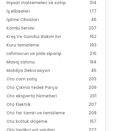
İnşaat malzemeleri ve satışı
314
İş elbiseleri
177
İşitme Cihazları
46
Kombi Servisi
207
Kreş Ve Gündüz Bakım Evi
162
Kuru temizleme
193
Lahmacun ve pide siparişi
215
Masaj salonu
184
Mobilya Dekorasyon
45
Oto cam satış
203
Oto Çıkma Yedek Parça
209
Oto ekspertiz hizmetleri
201
Oto Elektrik
207
Oto far tamiri ve temizleme
208
Oto koltuk döşeme
157
Oto lastikçi yol yardım
227